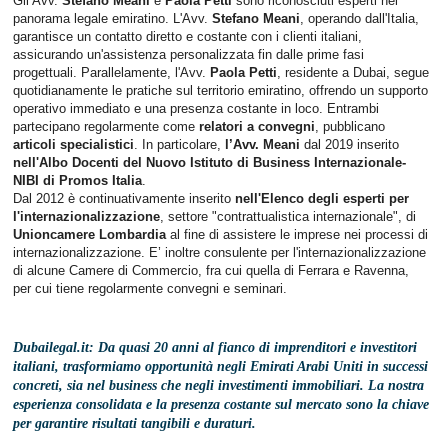
Gli Avv.
Stefano Meani
e
Paola Petti
sono riconosciuti esperti nel
panorama legale emiratino. L'Avv.
Stefano Meani
, operando dall'Italia,
garantisce un contatto diretto e costante con i clienti italiani,
assicurando un'assistenza personalizzata fin dalle prime fasi
progettuali. Parallelamente, l'Avv.
Paola Petti
, residente a Dubai, segue
quotidianamente le pratiche sul territorio emiratino, offrendo un supporto
operativo immediato e una presenza costante in loco. Entrambi
partecipano regolarmente come
relatori a convegni
, pubblicano
articoli specialistici
. In particolare,
l’Avv. Meani
dal 2019 inserito
nell'Albo Docenti del Nuovo Istituto di Business Internazionale-
NIBI di Promos Italia
.
Dal 2012 è continuativamente inserito
nell'Elenco degli esperti per
l'internazionalizzazione
, settore "contrattualistica internazionale", di
Unioncamere Lombardia
al fine di assistere le imprese nei processi di
internazionalizzazione. E’ inoltre consulente per l'internazionalizzazione
di alcune Camere di Commercio, fra cui quella di Ferrara e Ravenna,
per cui tiene regolarmente convegni e seminari.
Dubailegal.it: Da quasi 20 anni al fianco di imprenditori e investitori
italiani, trasformiamo opportunità negli Emirati Arabi Uniti in successi
concreti, sia nel business che negli investimenti immobiliari. La nostra
esperienza consolidata e la presenza costante sul mercato sono la chiave
per garantire risultati tangibili e duraturi.