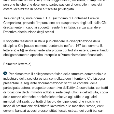
persone fisiche che detengono partecipazioni di controllo in società
estere localizzate in paesi a fiscalità privilegiata.
Tale disciplina, nota come C.F.C. (acronimo di Controlled Foreign
Companies), prevede l'imputazione per trasparenza degli utili dalla Cfc
direttamente in capo ai soggetti residenti in Italia, senza attendere
l'effettiva distribuzione degli stessi.
Il soggetto residente in Italia può chiedere la disapplicazione della
disciplina Cfc [cause esimenti contenute nell'art. 167 tuir, comma 5,
lettere a) e b)] relativamente alla propria controllata estera, presentando
obbligatoriamente apposito interpello all'Amministrazione finanziaria.
Esimente lettera a)
Per dimostrare il collegamento fisico della struttura commerciale o
industriale della società estera controllata con il territorio Cfc bisogna
presentare la seguente documentazione: scritture contabili della
partecipata estera, prospetto descrittivo dell'attività esercitata, contratti
di locazione degli immobili adibiti a sede degli uffici e dell'attività, copia
delle utenze elettriche e telefoniche relative agli uffici e agli altri
immobili utilizzati, contratti di lavoro dei dipendenti che indichino il
luogo di prestazione dell'attività lavorativa e le mansioni svolte, conti
correnti bancari accesi presso istituti locali, estratti dei conti bancari