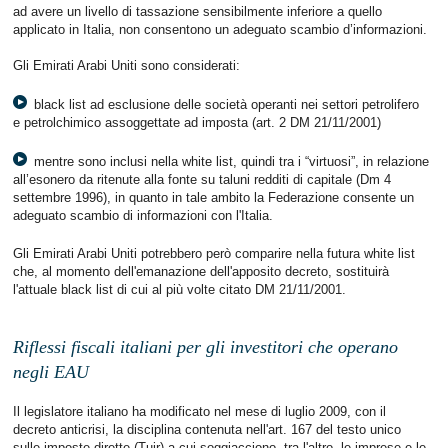
ad avere un livello di tassazione sensibilmente inferiore a quello
applicato in Italia, non consentono un adeguato scambio d’informazioni.
Gli Emirati Arabi Uniti sono considerati:
black list ad esclusione delle società operanti nei settori petrolifero
e petrolchimico assoggettate ad imposta (art. 2 DM 21/11/2001)
mentre sono inclusi nella white list, quindi tra i “virtuosi”, in relazione
all’esonero da ritenute alla fonte su taluni redditi di capitale (Dm 4
settembre 1996), in quanto in tale ambito la Federazione consente un
adeguato scambio di informazioni con l'Italia.
Gli Emirati Arabi Uniti potrebbero però comparire nella futura white list
che, al momento dell'emanazione dell'apposito decreto, sostituirà
l'attuale black list di cui al più volte citato DM 21/11/2001.
Riflessi fiscali italiani per gli investitori che operano
negli EAU
Il legislatore italiano ha modificato nel mese di luglio 2009, con il
decreto anticrisi, la disciplina contenuta nell'art. 167 del testo unico
sulle imposte dirette (Tuir) a cui soggiacciono, tra l'altro, le imprese e le