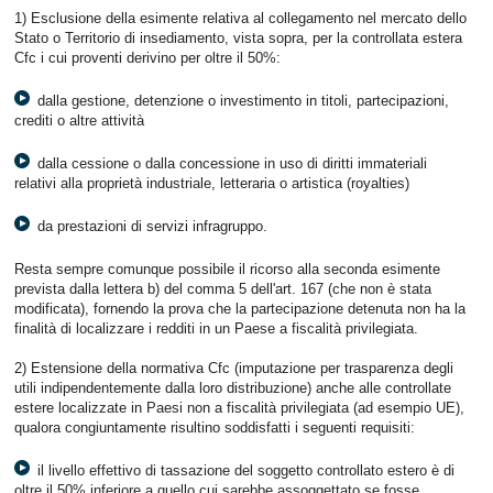
1) Esclusione della esimente relativa al collegamento nel mercato dello
Stato o Territorio di insediamento, vista sopra, per la controllata estera
Cfc i cui proventi derivino per oltre il 50%:
dalla gestione, detenzione o investimento in titoli, partecipazioni,
crediti o altre attività
dalla cessione o dalla concessione in uso di diritti immateriali
relativi alla proprietà industriale, letteraria o artistica (royalties)
da prestazioni di servizi infragruppo.
Resta sempre comunque possibile il ricorso alla seconda esimente
prevista dalla lettera b) del comma 5 dell'art. 167 (che non è stata
modificata), fornendo la prova che la partecipazione detenuta non ha la
finalità di localizzare i redditi in un Paese a fiscalità privilegiata.
2) Estensione della normativa Cfc (imputazione per trasparenza degli
utili indipendentemente dalla loro distribuzione) anche alle controllate
estere localizzate in Paesi non a fiscalità privilegiata (ad esempio UE),
qualora congiuntamente risultino soddisfatti i seguenti requisiti:
il livello effettivo di tassazione del soggetto controllato estero è di
oltre il 50% inferiore a quello cui sarebbe assoggettato se fosse