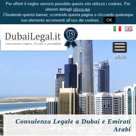
Per offrirti il miglior servizio possibile questo sito utilizza i cookies. Per
ulteriori dettagli
clicca qui
.
Chiudendo questo banner, scorrendo questa pagina o cliccando qualunque
suo elemento acconsenti all’uso dei cookies.
OK
MENU
Consulenza Legale a Dubai e Emirati
Arabi