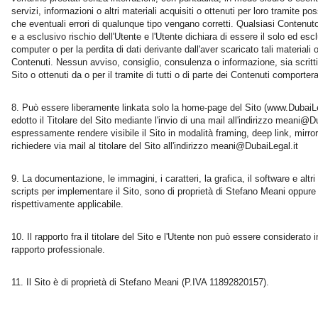
servizi, informazioni o altri materiali acquisiti o ottenuti per loro tramite 
che eventuali errori di qualunque tipo vengano corretti. Qualsiasi Contenut
e a esclusivo rischio dell'Utente e l'Utente dichiara di essere il solo ed es
computer o per la perdita di dati derivante dall'aver scaricato tali materiali o 
Contenuti. Nessun avviso, consiglio, consulenza o informazione, sia scritti sia
Sito o ottenuti da o per il tramite di tutti o di parte dei Contenuti comporte
Può essere liberamente linkata solo la home-page del Sito (www.DubaiLe
edotto il Titolare del Sito mediante l'invio di una mail all'indirizzo meani@D
espressamente rendere visibile il Sito in modalità framing, deep link, mirro
richiedere via mail al titolare del Sito all'indirizzo meani@DubaiLegal.it
La documentazione, le immagini, i caratteri, la grafica, il software e altri 
scripts per implementare il Sito, sono di proprietà di Stefano Meani oppure d
rispettivamente applicabile.
Il rapporto fra il titolare del Sito e l'Utente non può essere considerat
rapporto professionale.
Il Sito è di proprietà di Stefano Meani (P.IVA 11892820157).