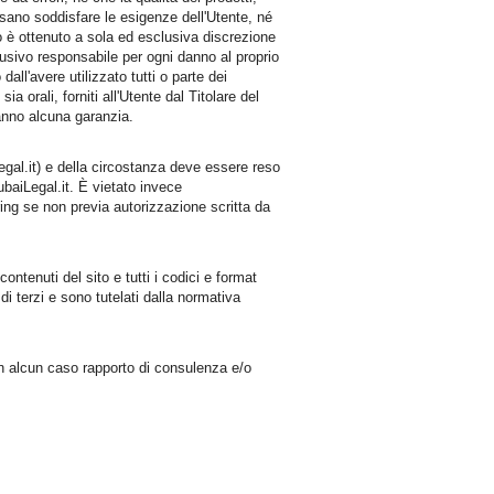
possano soddisfare le esigenze dell'Utente, né
o è ottenuto a sola ed esclusiva discrezione
clusivo responsabile per ogni danno al proprio
dall'avere utilizzato tutti o parte dei
 orali, forniti all'Utente dal Titolare del
ranno alcuna garanzia.
gal.it) e della circostanza deve essere reso
ubaiLegal.it. È vietato invece
ring se non previa autorizzazione scritta da
contenuti del sito e tutti i codici e format
i terzi e sono tutelati dalla normativa
o in alcun caso rapporto di consulenza e/o