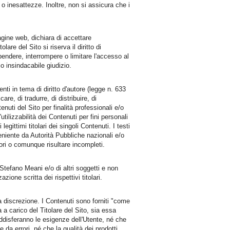
o inesattezze. Inoltre, non si assicura che i
agine web, dichiara di accettare
olare del Sito si riserva il diritto di
endere, interrompere o limitare l'accesso al
o insindacabile giudizio.
enti in tema di diritto d'autore (legge n. 633
are, di tradurre, di distribuire, di
nuti del Sito per finalità professionali e/o
'utilizzabilità dei Contenuti per fini personali
egittimi titolari dei singoli Contenuti. I testi
eniente da Autorità Pubbliche nazionali e/o
rori o comunque risultare incompleti.
i Stefano Meani e/o di altri soggetti e non
one scritta dei rispettivi titolari.
a discrezione. I Contenuti sono forniti "come
a carico del Titolare del Sito, sia essa
soddisferanno le esigenze dell'Utente, né che
da errori, né che la qualità dei prodotti,