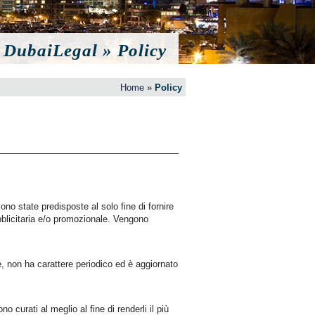
DubaiLegal » Policy
Home
»
Policy
no state predisposte al solo fine di fornire
bblicitaria e/o promozionale. Vengono
le, non ha carattere periodico ed è aggiornato
o curati al meglio al fine di renderli il più