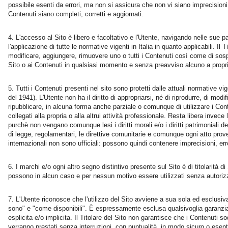
possibile esenti da errori, ma non si assicura che non vi siano imprecisioni 
Contenuti siano completi, corretti e aggiornati.
L'accesso al Sito è libero e facoltativo e l'Utente, navigando nelle sue p
l'applicazione di tutte le normative vigenti in Italia in quanto applicabili. Il Tit
modificare, aggiungere, rimuovere uno o tutti i Contenuti così come di sosp
Sito o ai Contenuti in qualsiasi momento e senza preavviso alcuno a propri
Tutti i Contenuti presenti nel sito sono protetti dalle attuali normative vig
del 1941). L'Utente non ha il diritto di appropriarsi, né di riprodurre, di modific
ripubblicare, in alcuna forma anche parziale o comunque di utilizzare i Conte
collegati alla propria o alla altrui attività professionale. Resta libera invece l
purchè non vengano comunque lesi i diritti morali e/o i diritti patrimoniali dei l
di legge, regolamentari, le direttive comunitarie e comunque ogni atto prov
internazionali non sono ufficiali: possono quindi contenere imprecisioni, er
I marchi e/o ogni altro segno distintivo presente sul Sito è di titolarità d
possono in alcun caso e per nessun motivo essere utilizzati senza autorizzazi
L'Utente riconosce che l'utilizzo del Sito avviene a sua sola ed esclusiv
sono" e "come disponibili". È espressamente esclusa qualsivoglia garanzia 
esplicita e/o implicita. Il Titolare del Sito non garantisce che i Contenuti 
verranno prestati senza interruzioni, con puntualità, in modo sicuro o esente 