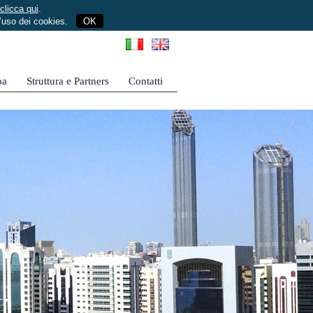
clicca qui
.
l’uso dei cookies.
OK
pa
Struttura e Partners
Contatti