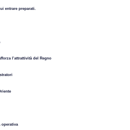
i entrare preparati.
a
forza l’attrattività del Regno
tratori
riente
 operativa