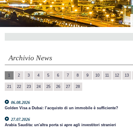
Archivio News
1
2
3
4
5
6
7
8
9
10
11
12
13
21
22
23
24
25
26
27
28
06.08.2026
Golden Visa a Dubai: l’acquisto di un immobile è sufficiente?
27.07.2026
Arabia Saudita: un'altra porta si apre agli investitori stranieri