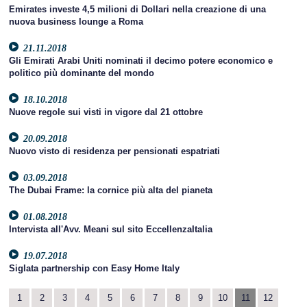
Emirates investe 4,5 milioni di Dollari nella creazione di una
nuova business lounge a Roma
21.11.2018
Gli Emirati Arabi Uniti nominati il decimo potere economico e
politico più dominante del mondo
18.10.2018
Nuove regole sui visti in vigore dal 21 ottobre
20.09.2018
Nuovo visto di residenza per pensionati espatriati
03.09.2018
The Dubai Frame: la cornice più alta del pianeta
01.08.2018
Intervista all'Avv. Meani sul sito EccellenzaItalia
19.07.2018
Siglata partnership con Easy Home Italy
1
2
3
4
5
6
7
8
9
10
11
12