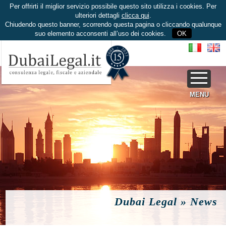
Per offrirti il miglior servizio possibile questo sito utilizza i cookies. Per
ulteriori dettagli
clicca qui
.
Chiudendo questo banner, scorrendo questa pagina o cliccando qualunque
suo elemento acconsenti all’uso dei cookies.
OK
MENU
Dubai Legal » News