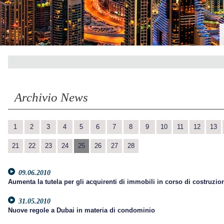
Archivio News
1
2
3
4
5
6
7
8
9
10
11
12
13
21
22
23
24
25
26
27
28
09.06.2010
Aumenta la tutela per gli acquirenti di immobili in corso di costruzio
31.05.2010
Nuove regole a Dubai in materia di condominio