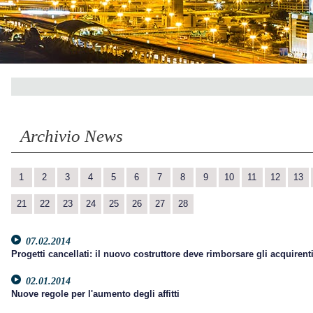
Archivio News
1
2
3
4
5
6
7
8
9
10
11
12
13
21
22
23
24
25
26
27
28
07.02.2014
Progetti cancellati: il nuovo costruttore deve rimborsare gli acquirenti
02.01.2014
Nuove regole per l'aumento degli affitti