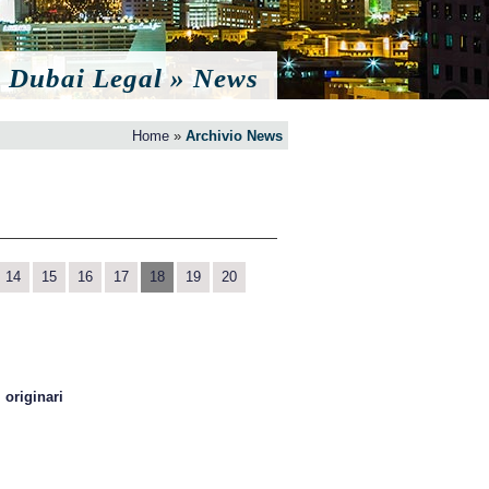
Dubai Legal » News
Home
»
Archivio News
14
15
16
17
18
19
20
 originari