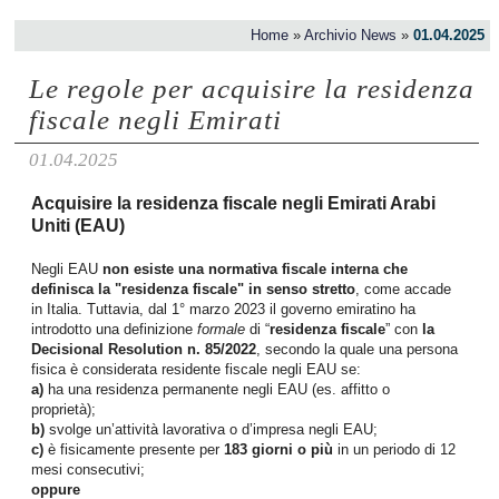
Home
»
Archivio News
»
01.04.2025
Le regole per acquisire la residenza
fiscale negli Emirati
01.04.2025
Acquisire la residenza fiscale negli Emirati Arabi
Uniti (EAU)
Negli EAU
non esiste una normativa fiscale interna che
definisca la "residenza fiscale" in senso stretto
, come accade
in Italia. Tuttavia, dal 1° marzo 2023 il governo emiratino ha
introdotto una definizione
formale
di “
residenza fiscale
” con
la
Decisional Resolution n. 85/2022
, secondo la quale una persona
fisica è considerata residente fiscale negli EAU se:
a)
ha una residenza permanente negli EAU (es. affitto o
proprietà);
b)
svolge un’attività lavorativa o d’impresa negli EAU;
c)
è fisicamente presente per
183 giorni o più
in un periodo di 12
mesi consecutivi;
oppure