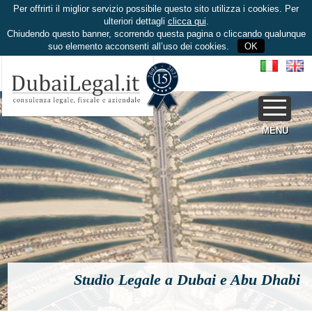
Per offrirti il miglior servizio possibile questo sito utilizza i cookies. Per
ulteriori dettagli
clicca qui
.
Chiudendo questo banner, scorrendo questa pagina o cliccando qualunque
suo elemento acconsenti all’uso dei cookies.
OK
MENU
Studio Legale a Dubai e Abu Dhabi