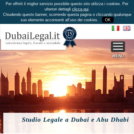
Per offrirti il miglior servizio possibile questo sito utilizza i cookies. Per
ulteriori dettagli
clicca qui
.
Chiudendo questo banner, scorrendo questa pagina o cliccando qualunque
suo elemento acconsenti all’uso dei cookies.
OK
MENU
Studio Legale a Dubai e Abu Dhabi