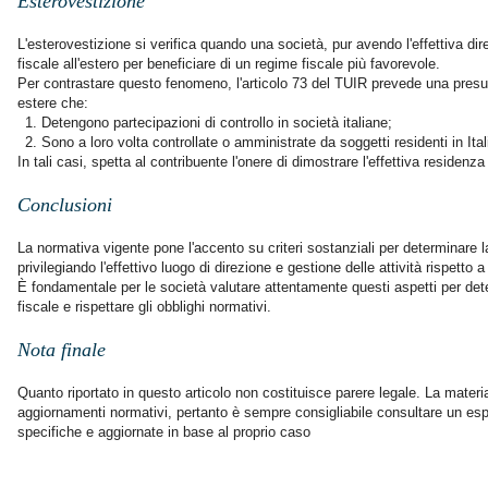
Esterovestizione
L'esterovestizione si verifica quando una società, pur avendo l'effettiva dire
fiscale all'estero per beneficiare di un regime fiscale più favorevole.
Per contrastare questo fenomeno, l'articolo 73 del TUIR prevede una presunz
estere che:
1. Detengono partecipazioni di controllo in società italiane;
2. Sono a loro volta controllate o amministrate da soggetti residenti in Ital
In tali casi, spetta al contribuente l'onere di dimostrare l'effettiva residenza
Conclusioni
La normativa vigente pone l'accento su criteri sostanziali per determinare l
privilegiando l'effettivo luogo di direzione e gestione delle attività rispetto
È fondamentale per le società valutare attentamente questi aspetti per det
fiscale e rispettare gli obblighi normativi.
Nota finale
Quanto riportato in questo articolo non costituisce parere legale. La materi
aggiornamenti normativi, pertanto è sempre consigliabile consultare un espe
specifiche e aggiornate in base al proprio caso