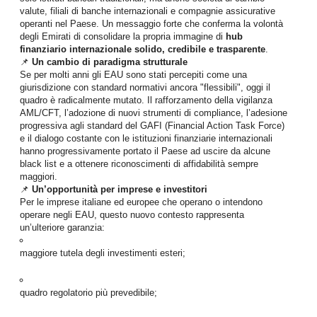
valute, filiali di banche internazionali e compagnie assicurative
operanti nel Paese. Un messaggio forte che conferma la volontà
degli Emirati di consolidare la propria immagine di
hub
finanziario internazionale solido, credibile e trasparente
.
📌
Un cambio di paradigma strutturale
Se per molti anni gli EAU sono stati percepiti come una
giurisdizione con standard normativi ancora "flessibili", oggi il
quadro è radicalmente mutato. Il rafforzamento della vigilanza
AML/CFT, l’adozione di nuovi strumenti di compliance, l’adesione
progressiva agli standard del GAFI (Financial Action Task Force)
e il dialogo costante con le istituzioni finanziarie internazionali
hanno progressivamente portato il Paese ad uscire da alcune
black list e a ottenere riconoscimenti di affidabilità sempre
maggiori.
📌
Un’opportunità per imprese e investitori
Per le imprese italiane ed europee che operano o intendono
operare negli EAU, questo nuovo contesto rappresenta
un’ulteriore garanzia:
maggiore tutela degli investimenti esteri;
quadro regolatorio più prevedibile;